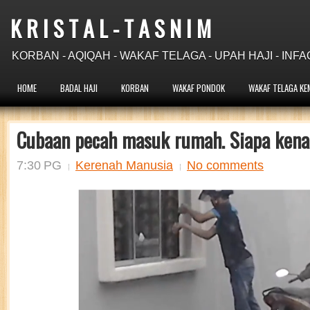
K R I S T A L - T A S N I M
KORBAN - AQIQAH - WAKAF TELAGA - UPAH HAJI - INFA
HOME
BADAL HAJI
KORBAN
WAKAF PONDOK
WAKAF TELAGA KE
Cubaan pecah masuk rumah. Siapa kena
7:30 PG
Kerenah Manusia
No comments