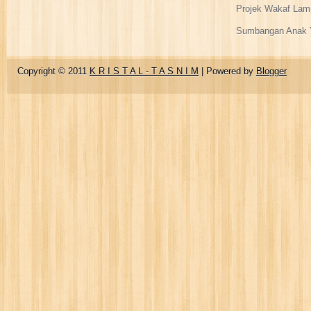
Projek Wakaf Lam
Sumbangan Anak Y
Copyright © 2011
K R I S T A L - T A S N I M
| Powered by
Blogger