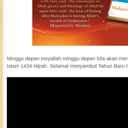
Minggu depan Insyallah minggu depan kita akan me
Islam 1434 Hijrah. Selamat menyambut Tahun Baru I