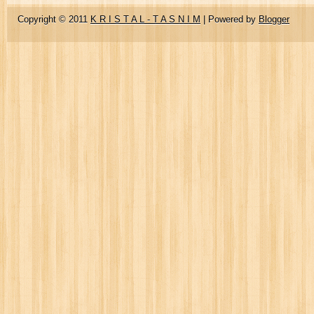
Copyright © 2011
K R I S T A L - T A S N I M
| Powered by
Blogger