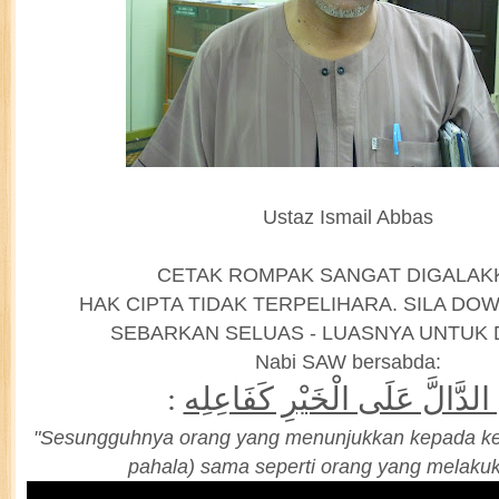
Ustaz Ismail Abbas
CETAK ROMPAK SANGAT DIGALAK
HAK CIPTA TIDAK TERPELIHARA. SILA D
SEBARKAN SELUAS - LUASNYA UNTUK
Nabi SAW bersabda:
:
ّ الدَّالَّ عَلَى الْخَيْرِ كَفَاعِلِه
"Sesungguhnya orang yang menunjukkan kepada k
pahala) sama seperti orang yang melaku