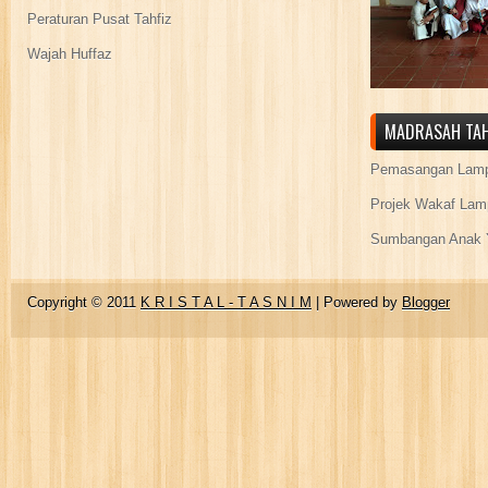
Peraturan Pusat Tahfiz
Wajah Huffaz
MADRASAH TAH
Pemasangan Lamp
Projek Wakaf Lam
Sumbangan Anak Y
Copyright © 2011
K R I S T A L - T A S N I M
| Powered by
Blogger