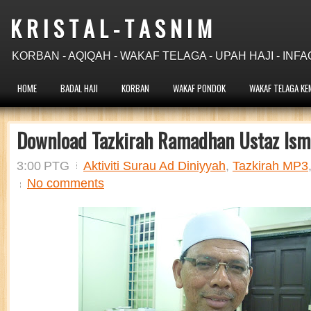
K R I S T A L - T A S N I M
KORBAN - AQIQAH - WAKAF TELAGA - UPAH HAJI - INFA
HOME
BADAL HAJI
KORBAN
WAKAF PONDOK
WAKAF TELAGA KE
Download Tazkirah Ramadhan Ustaz Ism
3:00 PTG
Aktiviti Surau Ad Diniyyah
,
Tazkirah MP3
No comments