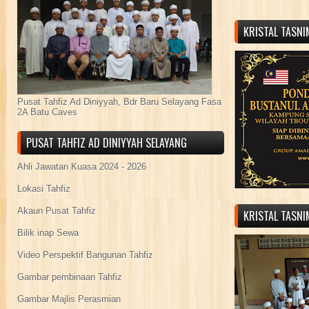
KRISTAL TASN
Pusat Tahfiz Ad Diniyyah, Bdr Baru Selayang Fasa
2A Batu Caves
PUSAT TAHFIZ AD DINIYYAH SELAYANG
Ahli Jawatan Kuasa 2024 - 2026
Lokasi Tahfiz
Akaun Pusat Tahfiz
KRISTAL TASN
Bilik inap Sewa
Video Perspektif Bangunan Tahfiz
Gambar pembinaan Tahfiz
Gambar Majlis Perasmian