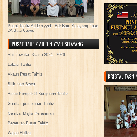
Pusat Tahfiz Ad Diniyyah, Bdr Baru Selayang Fasa
2A Batu Caves
PUSAT TAHFIZ AD DINIYYAH SELAYANG
Ahli Jawatan Kuasa 2024 - 2026
Lokasi Tahfiz
Akaun Pusat Tahfiz
KRISTAL TASN
Bilik inap Sewa
Video Perspektif Bangunan Tahfiz
Gambar pembinaan Tahfiz
Gambar Majlis Perasmian
Peraturan Pusat Tahfiz
Wajah Huffaz