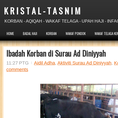
K R I S T A L - T A S N I M
KORBAN - AQIQAH - WAKAF TELAGA - UPAH HAJI - INFA
HOME
BADAL HAJI
KORBAN
WAKAF PONDOK
WAKAF TELAGA KE
Ibadah Korban di Surau Ad Diniyyah
11:27 PTG
Aidil Adha
,
Aktiviti Surau Ad Diniyyah
,
K
comments