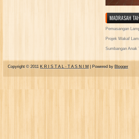
MADRASAH TAH
Pemasangan Lamp
Projek Wakaf Lam
Sumbangan Anak Y
Copyright © 2011
K R I S T A L - T A S N I M
| Powered by
Blogger