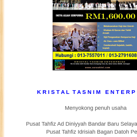
K R I S T A L T A S N I M E N T E R P 
Menyokong penuh usaha
Pusat Tahfiz Ad Diniyyah Bandar Baru Selay
Pusat Tahfiz Idrisiah Bagan Datoh P