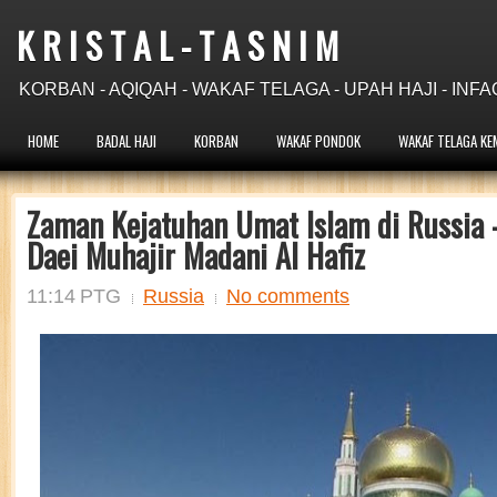
K R I S T A L - T A S N I M
KORBAN - AQIQAH - WAKAF TELAGA - UPAH HAJI - INFA
HOME
BADAL HAJI
KORBAN
WAKAF PONDOK
WAKAF TELAGA KE
Zaman Kejatuhan Umat Islam di Russia 
Daei Muhajir Madani Al Hafiz
11:14 PTG
Russia
No comments