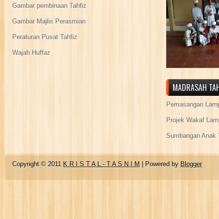
Gambar pembinaan Tahfiz
Gambar Majlis Perasmian
Peraturan Pusat Tahfiz
Wajah Huffaz
MADRASAH TAH
Pemasangan Lamp
Projek Wakaf Lam
Sumbangan Anak Y
Copyright © 2011
K R I S T A L - T A S N I M
| Powered by
Blogger