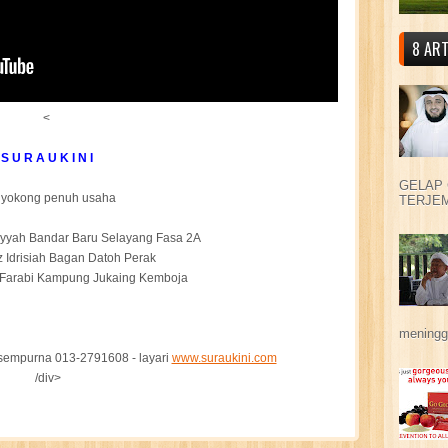
8 ART
<
S U R A U K I N I
GELAP 
yokong penuh usaha
TERJEM
niyyah Bandar Baru Selayang Fasa 2A
z Idrisiah Bagan Datoh Perak
l Farabi Kampung Jukaing Kemboja
meningga
sempurna 013-2791608 - layari
www.suraukini.com
/div>