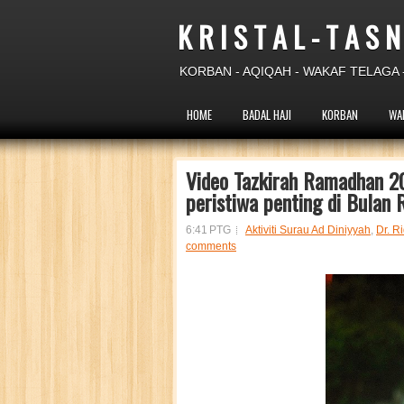
K R I S T A L - T A S N
KORBAN - AQIQAH - WAKAF TELAGA -
HOME
BADAL HAJI
KORBAN
WA
Video Tazkirah Ramadhan 20
peristiwa penting di Bulan
6:41 PTG
Aktiviti Surau Ad Diniyyah
,
Dr. R
comments