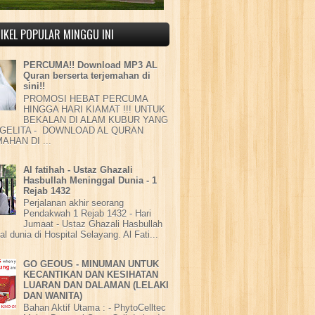
IKEL POPULAR MINGGU INI
PERCUMA!! Download MP3 AL
Quran berserta terjemahan di
sini!!
PROMOSI HEBAT PERCUMA
HINGGA HARI KIAMAT !!! UNTUK
BEKALAN DI ALAM KUBUR YANG
GELITA - DOWNLOAD AL QURAN
AHAN DI ...
Al fatihah - Ustaz Ghazali
Hasbullah Meninggal Dunia - 1
Rejab 1432
Perjalanan akhir seorang
Pendakwah 1 Rejab 1432 - Hari
Jumaat - Ustaz Ghazali Hasbullah
l dunia di Hospital Selayang. Al Fati...
GO GEOUS - MINUMAN UNTUK
KECANTIKAN DAN KESIHATAN
LUARAN DAN DALAMAN (LELAKI
DAN WANITA)
Bahan Aktif Utama : - PhytoCelltec