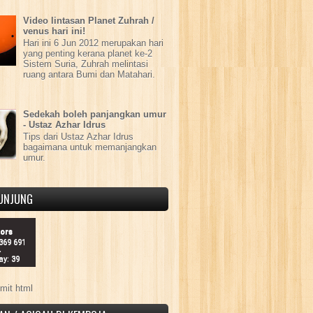
Video lintasan Planet Zuhrah /
venus hari ini!
Hari ini 6 Jun 2012 merupakan hari
yang penting kerana planet ke-2
Sistem Suria, Zuhrah melintasi
ruang antara Bumi dan Matahari.
Sedekah boleh panjangkan umur
- Ustaz Azhar Idrus
Tips dari Ustaz Azhar Idrus
bagaimana untuk memanjangkan
umur.
UNJUNG
tors
 369 691
4
ay: 39
mit html