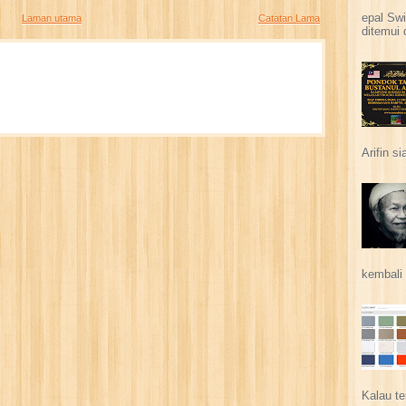
epal Swi
Laman utama
Catatan Lama
ditemui 
Arifin s
kembali 
Kalau te