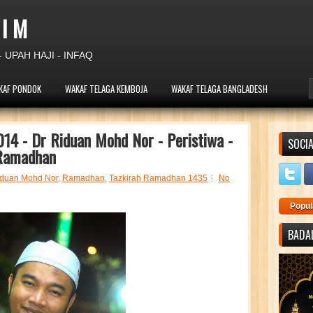
 I M
 UPAH HAJI - INFAQ
KAF PONDOK
WAKAF TELAGA KEMBOJA
WAKAF TELAGA BANGLADESH
14 - Dr Riduan Mohd Nor - Peristiwa -
SOCIA
 Ramadhan
iduan Mohd Nor
,
Ramadhan
,
Tazkirah Ramadhan 1435
No
Popul
BADAL