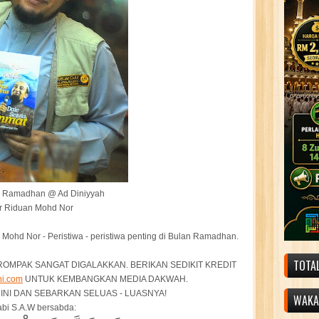
 Ramadhan @ Ad Diniyyah
r Riduan Mohd Nor
Mohd Nor - Peristiwa - peristiwa penting di Bulan Ramadhan.
TOTA
 ROMPAK SANGAT DIGALAKKAN. BERIKAN SEDIKIT KREDIT
ni.com
UNTUK KEMBANGKAN MEDIA DAKWAH.
INI DAN SEBARKAN SELUAS - LUASNYA!
WAKAF
bi S.A.W bersabda: