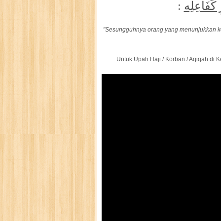
:
ِ كَفَاعِلِه
"Sesungguhnya orang yang menunjukkan ke
Untuk Upah Haji / Korban / Aqiqah di