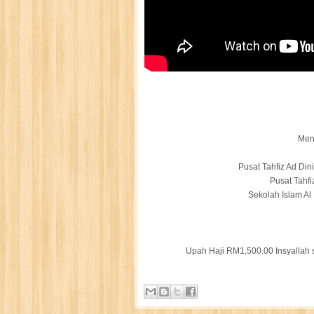
Men
Pusat Tahfiz Ad Di
Pusat Tahfi
Sekolah Islam A
Upah Haji RM1,500.00 Insyallah 