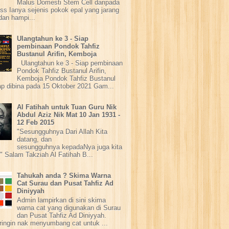
Malus Domesti Stem Cell daripada
ss Ianya sejenis pokok epal yang jarang
dan hampi...
Ulangtahun ke 3 - Siap
pembinaan Pondok Tahfiz
Bustanul Arifin, Kemboja
Ulangtahun ke 3 - Siap pembinaan
Pondok Tahfiz Bustanul Arifin,
Kemboja Pondok Tahfiz Bustanul
iap dibina pada 15 Oktober 2021 Gam...
Al Fatihah untuk Tuan Guru Nik
Abdul Aziz Nik Mat 10 Jan 1931 -
12 Feb 2015
"Sesungguhnya Dari Allah Kita
datang, dan
sesungguhnya kepadaNya juga kita
" Salam Takziah Al Fatihah B...
Tahukah anda ? Skima Warna
Cat Surau dan Pusat Tahfiz Ad
Diniyyah
Admin lampirkan di sini skima
warna cat yang digunakan di Surau
dan Pusat Tahfiz Ad Diniyyah.
ringin nak menyumbang cat untuk ...