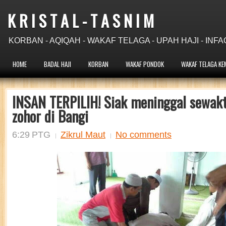
K R I S T A L - T A S N I M
KORBAN - AQIQAH - WAKAF TELAGA - UPAH HAJI - INFA
HOME
BADAL HAJI
KORBAN
WAKAF PONDOK
WAKAF TELAGA KE
INSAN TERPILIH! Siak meninggal sewakt
zohor di Bangi
6:29 PTG
Zikrul Maut
No comments