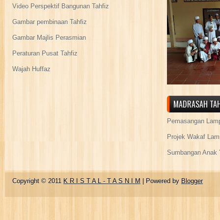
Video Perspektif Bangunan Tahfiz
Gambar pembinaan Tahfiz
Gambar Majlis Perasmian
Peraturan Pusat Tahfiz
Wajah Huffaz
MADRASAH TAH
Pemasangan Lamp
Projek Wakaf Lam
Sumbangan Anak Y
Copyright © 2011
K R I S T A L - T A S N I M
| Powered by
Blogger