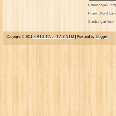
Pemasangan Lamp
Projek Wakaf Lam
Sumbangan Anak Y
Copyright © 2011
K R I S T A L - T A S N I M
| Powered by
Blogger