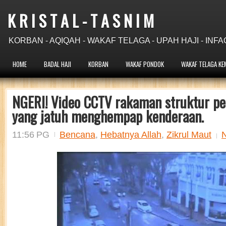
K R I S T A L - T A S N I M
KORBAN - AQIQAH - WAKAF TELAGA - UPAH HAJI - INFA
HOME
BADAL HAJI
KORBAN
WAKAF PONDOK
WAKAF TELAGA KE
NGERI! Video CCTV rakaman struktur pe
yang jatuh menghempap kenderaan.
11:56 PG
Bencana
,
Hebatnya Allah
,
Zikrul Maut